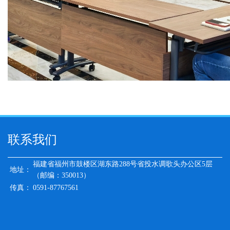
联系我们
福建省福州市鼓楼区湖东路288号省投水调歌头办公区5层
地址：
（邮编：350013）
传真：
0591-87767561