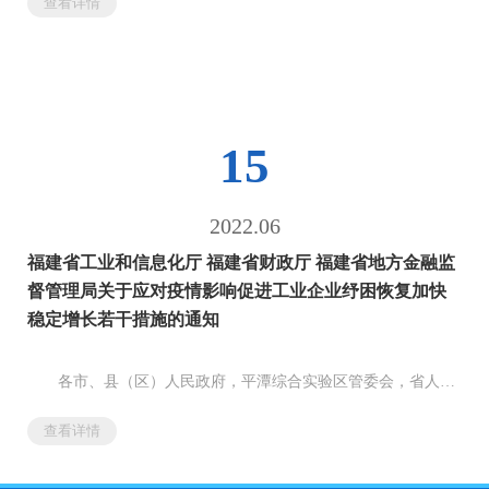
查看详情
部门、各直属机构，各大企业，各高等院校：
现将《关于贯彻落实扎实稳住经济一揽子政策措施的实施方
案》印发给你们，请认真组织实施。
福建省人民政府
2022年5月30日
（本文有...
15
2022.06
福建省工业和信息化厅 福建省财政厅 福建省地方金融监
督管理局关于应对疫情影响促进工业企业纾困恢复加快
稳定增长若干措施的通知
各市、县（区）人民政府，平潭综合实验区管委会，省人民
政府有关部门、有关直属机构：
查看详情
为统筹做好疫情防控和经济社会发展，帮助企业应对当前疫
情影响，促进工业稳定增长，实现年度目标任务，经省政府同
意，现提出如下措施，请认真抓好贯彻落实。