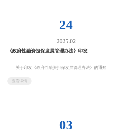
深入学习运用“千万工程”经验
确保国家粮食安全
确保不发生规模性返贫致贫
24
...
2025.02
《政府性融资担保发展管理办法》印发
关于印发《政府性融资担保发展管理办法》的通知
财金〔2025〕11号各省、自治区、直辖市、计划单列市财政
查看详情
厅（局）、发展改革委、工业和信息化主管部门、农业农村（农
牧）厅（局、委），新疆生产建设兵团财政局、发展改革委、工
业和信息化局、农业农村局，中国人民银行...
03