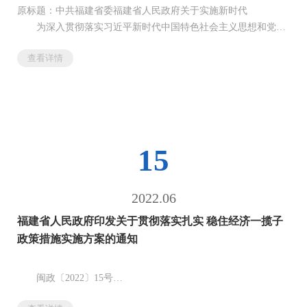
原标题：中共福建省委福建省人民政府关于实施新时代
为深入贯彻落实习近平新时代中国特色社会主义思想和党的
二十大精神，现就实施新时代民营经济强省战略，推进高质量发
查看详情
展提出如下意见。
一、充分认识实施新时代民营经济强省战略的重大意义，明
确总体要求
（一）重...
15
2022.06
福建省人民政府印发关于贯彻落实扎实 稳住经济一揽子
政策措施实施方案的通知
闽政〔2022〕15号
各设区市人民政府、平潭综合实验区管委会，省人民政府各