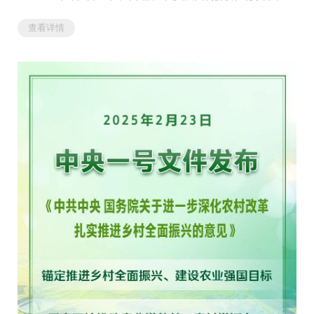
国务院总理李强作政府工作报告。报告中3处谈到“担保”。
查看详情
一是在介绍今年经济社会发展总体要求和政策取向时，报告
指出，要继续实施适度宽松的货币政策。畅通货币政策传导机
制，充分发挥数据要素、知识产权等无形...